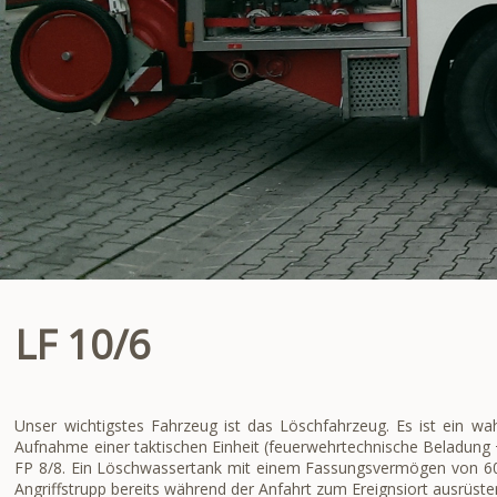
LF 10/6
Unser wichtigstes Fahrzeug ist das Löschfahrzeug. Es ist ein w
Aufnahme einer taktischen Einheit (feuerwehrtechnische Beladung
FP 8/8. Ein Löschwassertank mit einem Fassungsvermögen von 600l
Angriffstrupp bereits während der Anfahrt zum Ereignsiort ausrüste