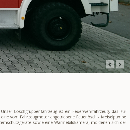
. Unser Löschgruppenfahrzeug ist ein Feuerwehrfahrzeug, das zur
zt eine vom Fahrzeugmotor angetriebene Feuerlösch - Kreiselpumpe
 Atemschutzgeräte sowie eine Wärmebildkamera, mit denen sich der