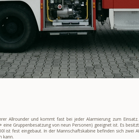
ahrer Allrounder und kommt fast bei jeder Alarmierung zum Einsatz
 + eine Gruppenbesatzung von neun Personen) geeignet ist. Es besit
 ist fest eingebaut. In der Mannschaftskabine befinden sich zwei
n kann.